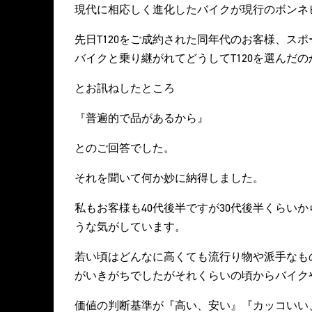
現代に相応しく進化したバイクが現行のボンネ
先日T120をご成約された同年代のお客様、ス
バイクと乗り継がれてどうしてT120を選んだの
とお訊ねしたところ
『普遍的で品があるから』
とのご回答でした。
それを聞いて何か妙に納得しました。
私もお客様も40代後半ですが30代後半くらい
うな気がしています。
若い頃はどんなに高くても流行り物や派手なも
がいきがちでしたがそれくらいの頃からバイク
価値の判断基準が『高い、安い』『カッコいい